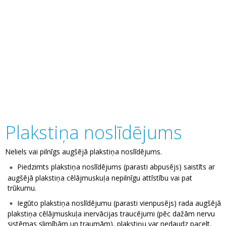
Plakstiņa noslīdējums
Neliels vai pilnīgs augšējā plakstiņa noslīdējums.
Piedzimts plakstiņa noslīdējums (parasti abpusējs) saistīts ar
augšējā plakstiņa cēlājmuskuļa nepilnīgu attīstību vai pat
trūkumu.
Iegūto plakstiņa noslīdējumu (parasti vienpusējs) rada augšējā
plakstiņa cēlājmuskuļa inervācijas traucējumi (pēc dažām nervu
sistēmas slimībām un traumām), plakstiņu var nedaudz pacelt,