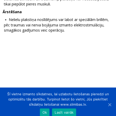
tikai piepūlot pieres muskuli.
Ārstēšana
Nelielu plakstiņa noslīdējums var labot ar speciālām brillēm,
pēc traumas vai nerva bojājuma izmanto elektrostimulāciju,
smagākos gadījumos veic operāciju.
Šī vietne izmanto sīkdatnes, lai uzlabotu lietošanas pieredzi un
optimizētu tās darbību. Turpinot lietot šo vietni, Jūs piekrītiet
sīkdatņu lietošanai www.slimibas.lv.
Ok
Lasīt vairāk