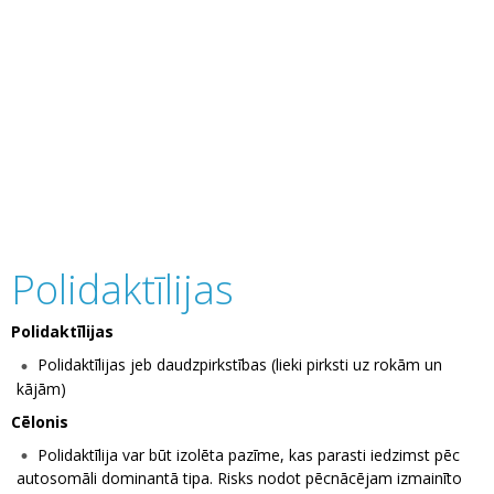
Polidaktīlijas
Polidaktīlijas
Polidaktīlijas jeb daudzpirkstības (lieki pirksti uz rokām un
kājām)
Cēlonis
Polidaktīlija var būt izolēta pazīme, kas parasti iedzimst pēc
autosomāli dominantā tipa. Risks nodot pēcnācējam izmainīto