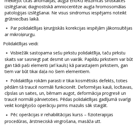
meklējot citas anomālijas; augļa EhoKG iedzimtas sirdskaites
izslēgšanai; diagnostiskā amniocentēze augļa hromosomālas
patoloģijas izslēgšanai. Ne visus sindromus iespējams noteikt
grūtniecības laikā.
Par polidaktīlijas ķirurģiskās korekcijas iespējām jākonsultējas
ar mikroķirurgu.
Polidaktīlijas veidi:
Visbiežāk sastopama sešu pirkstu polidaktīlija, taču pirkstu
skaits var sasniegt pat desmit un vairāk. Papildu pirkstiem var būt
gan tādi paši elementi (arī kauls) kā parastajiem pirkstiem, gan
tiem var būt tikai daļa no šiem elementiem.
Polidaktīlija rokām parasti ir tikai kosmētisks defekts, toties
pēdām tā traucē normāli funkcionēt. Deformējas kauli, locītavas,
cīpslas un saites, un, bērnam augot, deformācija progresē un
traucē normāli pārvietoties. Pēdas polidaktīlijas gadījumā svarīgi
veikt koriģējošo operāciju pirms mazulis sāk staigāt.
Pēc operācijas ir rehabilitācijas kurss – fizioterapijas
procedūras, ārstnieciskā vingrošana, masāža utt.