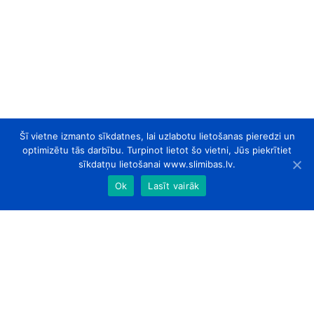
Šī vietne izmanto sīkdatnes, lai uzlabotu lietošanas pieredzi un
optimizētu tās darbību. Turpinot lietot šo vietni, Jūs piekrītiet
sīkdatņu lietošanai www.slimibas.lv.
Ok
Lasīt vairāk
slimibas.lv
© 2026. Visas tiesības aizsargātas.
Par Mums