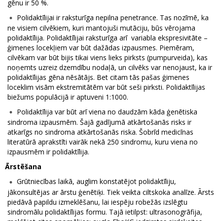
gēnu ir 50 %.
Polidaktīlijai ir raksturīga nepilna penetrance. Tas nozīmē, ka
ne visiem cilvēkiem, kuri mantojuši mutāciju, būs vērojama
polidaktīlija. Polidaktīlijai raksturīga arī variabla ekspresivitāte –
ģimenes locekļiem var būt dažādas izpausmes. Piemēram,
cilvēkam var būt bijis tikai viens lieks pirksts (pumpurveida), kas
noņemts uzreiz dzemdību nodaļā, un cilvēks var nenojaust, ka ir
polidaktīlijas gēna nēsātājs. Bet citam tās pašas ģimenes
loceklim visām ekstremitātēm var būt seši pirksti. Polidaktīlijas
biežums populācijā ir aptuveni 1:1000.
Polidaktīlija var būt arī viena no daudzām kāda ģenētiska
sindroma izpausmēm. Šajā gadījumā atkārtošanās risks ir
atkarīgs no sindroma atkārtošanās riska. Šobrīd medicīnas
literatūrā aprakstīti vairāk nekā 250 sindromu, kuru viena no
izpausmēm ir polidaktīlija.
Ārstēšana
Grūtniecības laikā, auglim konstatējot polidaktīliju,
jākonsultējas ar ārstu ģenētiķi. Tiek veikta ciltskoka analīze. Ārsts
piedāvā papildu izmeklēšanu, lai iespēju robežās izslēgtu
sindromālu polidaktīlijas formu. Tajā ietilpst: ultrasonogrāfija,