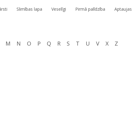
rsti
Slimības lapa
Veselīgi
Pirmā palīdzība
Aptaujas
M
N
O
P
Q
R
S
T
U
V
X
Z