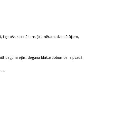
, ilgstošs kairinājums (piemēram, dziedātājiem,
 mēdz būt deguna ejās, deguna blakusdobumos, elpvadā,
mus.