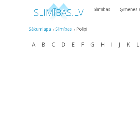
Slimības
Ģimenes ā
Sākumlapa
Slimības
Polipi
A
B
C
D
E
F
G
H
I
J
K
L