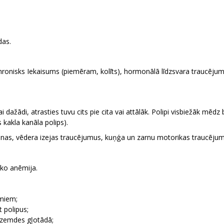
das.
hronisks Iekaisums (piemēram, kolīts), hormonālā līdzsvara traucējumi
 vai dažādi, atrasties tuvu cits pie cita vai attālāk. Polipi visbiežāk
kakla kanāla polips).
rīšanas, vēdera izejas traucējumus, kuņģa un zarnu motorikas traucēju
eko anēmija.
umiem;
 polipus;
dzemdes gļotādā;