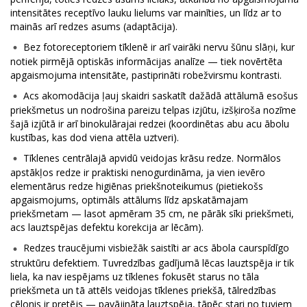
intensitātes receptīvo lauku lielums var mainīties, un līdz ar to
mainās arī redzes asums (adaptācija).
Bez fotoreceptoriem tīklenē ir arī vairāki nervu šūnu slāņi, kur
notiek pirmējā optiskās informācijas analīze — tiek novērtēta
apgaismojuma intensitāte, pastiprināti robežvirsmu kontrasti.
Acs akomodācija ļauj skaidri saskatīt dažādā attālumā esošus
priekšmetus un nodrošina pareizu telpas izjūtu, izšķiroša nozīme
šajā izjūtā ir arī binokulārajai redzei (koordinētas abu acu ābolu
kustības, kas dod viena attēla uztveri).
Tīklenes centrālajā apvidū veidojas krāsu redze. Normālos
apstākļos redze ir praktiski nenogurdināma, ja vien ievēro
elementārus redze higiēnas priekšnoteikumus (pietiekošs
apgaismojums, optimāls attālums līdz apskatāmajam
priekšmetam — lasot apmēram 35 cm, ne pārāk sīki priekšmeti,
acs lauztspējas defektu korekcija ar lēcām).
Redzes traucējumi visbiežāk saistīti ar acs ābola caurspīdīgo
struktūru defektiem. Tuvredzības gadījumā lēcas lauztspēja ir tik
liela, ka nav iespējams uz tīklenes fokusēt starus no tāla
priekšmeta un tā attēls veidojas tīklenes priekšā, tālredzības
cēlonis ir pretējs — pavājināta lauztspēja, tāpēc stari no tuviem