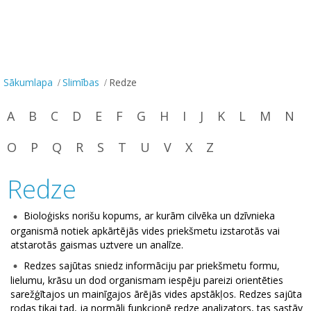
Sākumlapa
Slimības
Redze
A
B
C
D
E
F
G
H
I
J
K
L
M
N
O
P
Q
R
S
T
U
V
X
Z
Redze
Bioloģisks norišu kopums, ar kurām cilvēka un dzīvnieka
organismā notiek apkārtējās vides priekšmetu izstarotās vai
atstarotās gaismas uztvere un analīze.
Redzes sajūtas sniedz informāciju par priekšmetu formu,
lielumu, krāsu un dod organismam iespēju pareizi orientēties
sarežģītajos un mainīgajos ārējās vides apstākļos. Redzes sajūta
rodas tikai tad, ja normāli funkcionē redze analizators, tas sastāv