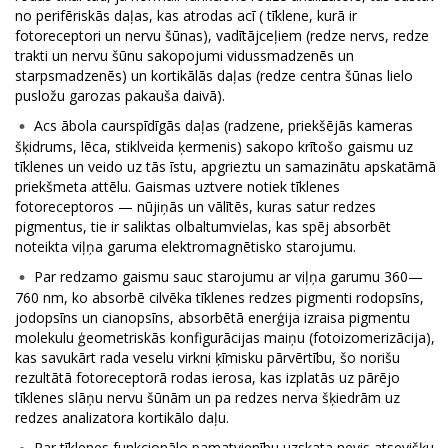
no perifēriskās daļas, kas atrodas acī ( tīklene, kurā ir
fotoreceptori un nervu šūnas), vadītājceļiem (redze nervs, redze
trakti un nervu šūnu sakopojumi vidussmadzenēs un
starpsmadzenēs) un kortikālās daļas (redze centra šūnas lielo
pusložu garozas pakauša daivā).
Acs ābola caurspīdīgās daļas (radzene, priekšējās kameras
šķidrums, lēca, stiklveida ķermenis) sakopo krītošo gaismu uz
tīklenes un veido uz tās īstu, apgrieztu un samazinātu apskatāmā
priekšmeta attēlu. Gaismas uztvere notiek tīklenes
fotoreceptoros — nūjiņās un vālītēs, kuras satur redzes
pigmentus, tie ir saliktas olbaltumvielas, kas spēj absorbēt
noteikta viļņa garuma elektromagnētisko starojumu.
Par redzamo gaismu sauc starojumu ar viļņa garumu 360—
760 nm, ko absorbē cilvēka tīklenes redzes pigmenti rodopsīns,
jodopsīns un cianopsīns, absorbētā enerģija izraisa pigmentu
molekulu ģeometriskās konfigurācijas maiņu (fotoizomerizācija),
kas savukārt rada veselu virkni ķīmisku pārvērtību, šo norišu
rezultātā fotoreceptorā rodas ierosa, kas izplatās uz pārējo
tīklenes slāņu nervu šūnām un pa redzes nerva šķiedrām uz
redzes analizatora kortikālo daļu.
Par tīklenes funkcionālo pamatvienību uzskata nevis atsevišķu