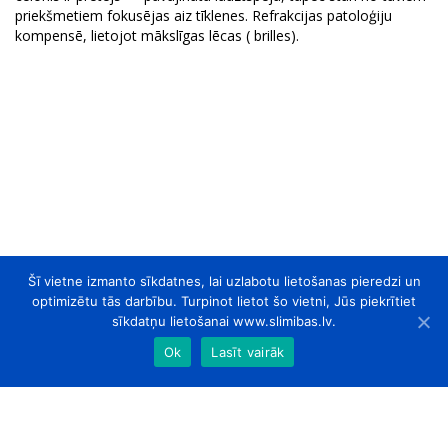
priekšmetiem fokusējas aiz tīklenes. Refrakcijas patoloģiju
kompensē, lietojot mākslīgas lēcas ( brilles).
Šī vietne izmanto sīkdatnes, lai uzlabotu lietošanas pieredzi un
optimizētu tās darbību. Turpinot lietot šo vietni, Jūs piekrītiet
sīkdatņu lietošanai www.slimibas.lv.
Ok
Lasīt vairāk