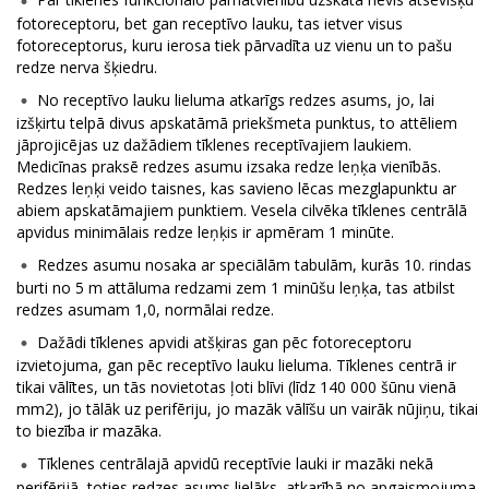
fotoreceptoru, bet gan receptīvo lauku, tas ietver visus
fotoreceptorus, kuru ierosa tiek pārvadīta uz vienu un to pašu
redze nerva šķiedru.
No receptīvo lauku lieluma atkarīgs redzes asums, jo, lai
izšķirtu telpā divus apskatāmā priekšmeta punktus, to attēliem
jāprojicējas uz dažādiem tīklenes receptīvajiem laukiem.
Medicīnas praksē redzes asumu izsaka redze leņķa vienībās.
Redzes leņķi veido taisnes, kas savieno lēcas mezglapunktu ar
abiem apskatāmajiem punktiem. Vesela cilvēka tīklenes centrālā
apvidus minimālais redze leņķis ir apmēram 1 minūte.
Redzes asumu nosaka ar speciālām tabulām, kurās 10. rindas
burti no 5 m attāluma redzami zem 1 minūšu leņķa, tas atbilst
redzes asumam 1,0, normālai redze.
Dažādi tīklenes apvidi atšķiras gan pēc fotoreceptoru
izvietojuma, gan pēc receptīvo lauku lieluma. Tīklenes centrā ir
tikai vālītes, un tās novietotas ļoti blīvi (līdz 140 000 šūnu vienā
mm2), jo tālāk uz perifēriju, jo mazāk vālīšu un vairāk nūjiņu, tikai
to biezība ir mazāka.
Tīklenes centrālajā apvidū receptīvie lauki ir mazāki nekā
perifērijā, toties redzes asums lielāks, atkarībā no apgaismojuma