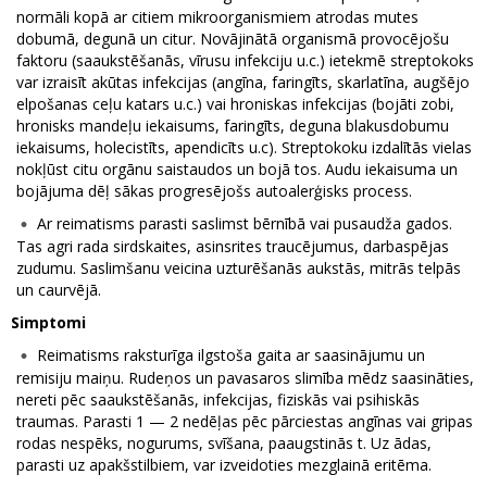
normāli kopā ar citiem mikroorganismiem atrodas mutes
dobumā, degunā un citur. Novājinātā organismā provocējošu
faktoru (saaukstēšanās, vīrusu infekciju u.c.) ietekmē streptokoks
var izraisīt akūtas infekcijas (angīna, faringīts, skarlatīna, augšējo
elpošanas ceļu katars u.c.) vai hroniskas infekcijas (bojāti zobi,
hronisks mandeļu iekaisums, faringīts, deguna blakusdobumu
iekaisums, holecistīts, apendicīts u.c). Streptokoku izdalītās vielas
nokļūst citu orgānu saistaudos un bojā tos. Audu iekaisuma un
bojājuma dēļ sākas progresējošs autoalerģisks process.
Ar reimatisms parasti saslimst bērnībā vai pusaudža gados.
Tas agri rada sirdskaites, asinsrites traucējumus, darbaspējas
zudumu. Saslimšanu veicina uzturēšanās aukstās, mitrās telpās
un caurvējā.
Simptomi
Reimatisms raksturīga ilgstoša gaita ar saasinājumu un
remisiju maiņu. Rudeņos un pavasaros slimība mēdz saasināties,
nereti pēc saaukstēšanās, infekcijas, fiziskās vai psihiskās
traumas. Parasti 1 — 2 nedēļas pēc pārciestas angīnas vai gripas
rodas nespēks, nogurums, svīšana, paaugstinās t. Uz ādas,
parasti uz apakšstilbiem, var izveidoties mezglainā eritēma.