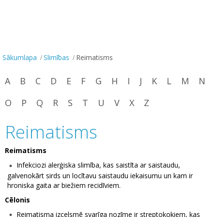
Sākumlapa
Slimības
Reimatisms
A
B
C
D
E
F
G
H
I
J
K
L
M
N
O
P
Q
R
S
T
U
V
X
Z
Reimatisms
Reimatisms
Infekciozi alerģiska slimība, kas saistīta ar saistaudu,
galvenokārt sirds un locītavu saistaudu iekaisumu un kam ir
hroniska gaita ar biežiem recidīviem.
Cēlonis
Reimatisma izcelsmē svarīga nozīme ir streptokokiem, kas