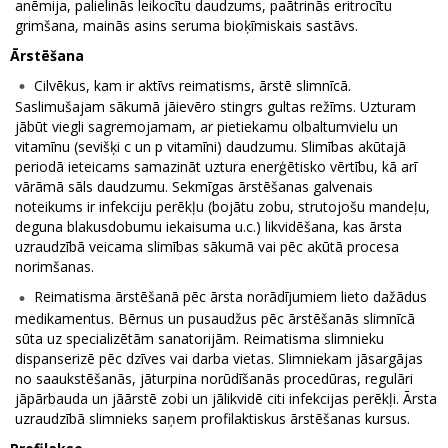
anēmija, palielinās leikocītu daudzums, paātrinās eritrocītu
grimšana, mainās asins seruma bioķīmiskais sastāvs.
Ārstēšana
Cilvēkus, kam ir aktīvs reimatisms, ārstē slimnīcā.
Saslimušajam sākumā jāievēro stingrs gultas režīms. Uzturam
jābūt viegli sagremojamam, ar pietiekamu olbaltumvielu un
vitamīnu (sevišķi c un p vitamīni) daudzumu. Slimības akūtajā
periodā ieteicams samazināt uztura enerģētisko vērtību, kā arī
vārāmā sāls daudzumu. Sekmīgas ārstēšanas galvenais
noteikums ir infekciju perēkļu (bojātu zobu, strutojošu mandeļu,
deguna blakusdobumu iekaisuma u.c.) likvidēšana, kas ārsta
uzraudzībā veicama slimības sākumā vai pēc akūtā procesa
norimšanas.
Reimatisma ārstēšanā pēc ārsta norādījumiem lieto dažādus
medikamentus. Bērnus un pusaudžus pēc ārstēšanās slimnīcā
sūta uz specializētām sanatorijām. Reimatisma slimnieku
dispanserizē pēc dzīves vai darba vietas. Slimniekam jāsargājas
no saaukstēšanās, jāturpina norūdīšanās procedūras, regulāri
jāpārbauda un jāārstē zobi un jālikvidē citi infekcijas perēkļi. Ārsta
uzraudzībā slimnieks saņem profilaktiskus ārstēšanas kursus.