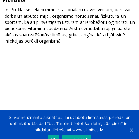
Profilakse
Profilaksē liela nozīme ir racionālam dzīves veidam, pareizai
darba un atpūtas mijai, organisma norūdīšanai, fizkultūrai un
sportam, kā arī pilnvērtīgam uzturam ar ierobežotu ogļhidrātu un
pietiekamu vitamīnu daudzumu. Ārsta uzraudzībā rūpīgi jāārstē
akūtas saaukstēšanās slimības, gripa, angīna, kā arī jālikvidē
infekcijas perēkļi organismā.
Šī vietne izmanto sīkdatnes, lai uzlabotu lietošanas pieredzi un
optimizētu tās darbību. Turpinot lietot šo vietni, Jūs piekrītiet
sīkdatņu lietošanai www.slimibas.lv.