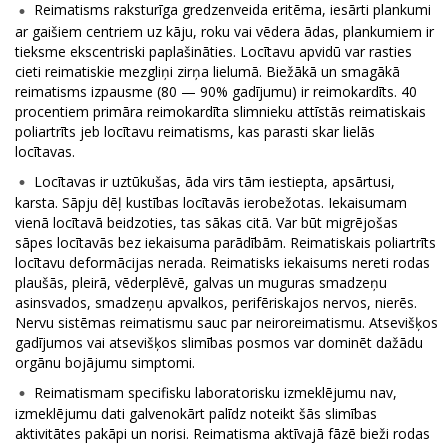
Reimatisms raksturīga gredzenveida eritēma, iesārti plankumi
ar gaišiem centriem uz kāju, roku vai vēdera ādas, plankumiem ir
tieksme ekscentriski paplašināties. Locītavu apvidū var rasties
cieti reimatiskie mezgliņi zirņa lielumā. Biežākā un smagākā
reimatisms izpausme (80 — 90% gadījumu) ir reimokardīts. 40
procentiem primāra reimokardīta slimnieku attīstās reimatiskais
poliartrīts jeb locītavu reimatisms, kas parasti skar lielās
locītavas.
Locītavas ir uztūkušas, āda virs tām iestiepta, apsārtusi,
karsta. Sāpju dēļ kustības locītavās ierobežotas. Iekaisumam
vienā locītavā beidzoties, tas sākas citā. Var būt migrējošas
sāpes locītavās bez iekaisuma parādībām. Reimatiskais poliartrīts
locītavu deformācijas nerada. Reimatisks iekaisums nereti rodas
plaušās, pleirā, vēderplēvē, galvas un muguras smadzeņu
asinsvados, smadzeņu apvalkos, perifēriskajos nervos, nierēs.
Nervu sistēmas reimatismu sauc par neiroreimatismu. Atsevišķos
gadījumos vai atsevišķos slimības posmos var dominēt dažādu
orgānu bojājumu simptomi.
Reimatismam specifisku laboratorisku izmeklējumu nav,
izmeklējumu dati galvenokārt palīdz noteikt šās slimības
aktivitātes pakāpi un norisi. Reimatisma aktīvajā fāzē bieži rodas