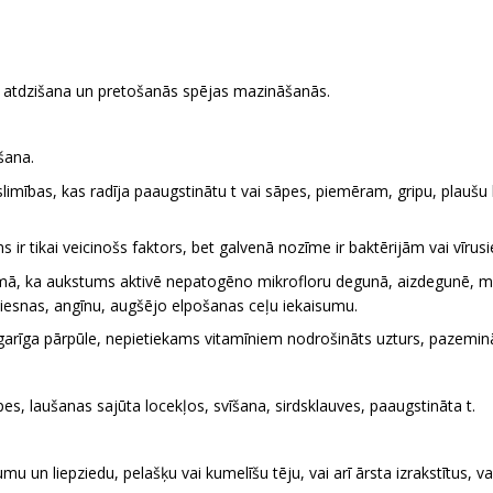
ja atdzišana un pretošanās spējas mazināšanās.
šana.
mības, kas radīja paaugstinātu t vai sāpes, piemēram, gripu, plaušu
ir tikai veicinošs faktors, bet galvenā nozīme ir baktērijām vai vīrus
domā, ka aukstums aktivē nepatogēno mikrofloru degunā, aizdegunē
īt iesnas, angīnu, augšējo elpošanas ceļu iekaisumu.
vai garīga pārpūle, nepietiekams vitamīniem nodrošināts uzturs, pazemi
s, laušanas sajūta locekļos, svīšana, sirdsklauves, paaugstināta t.
mu un liepziedu, pelašķu vai kumelīšu tēju, vai arī ārsta izrakstītus, 