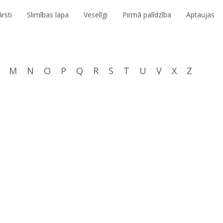
rsti
Slimības lapa
Veselīgi
Pirmā palīdzība
Aptaujas
M
N
O
P
Q
R
S
T
U
V
X
Z