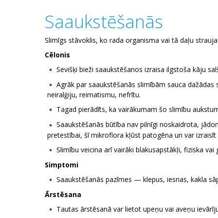
Saaukstēšanās
Slimīgs stāvoklis, ko rada organisma vai tā daļu strau
Cēlonis
Sevišķi bieži saaukstēšanos izraisa ilgstoša kāju sal
Agrāk par saaukstēšanās slimībām sauca dažādas sli
neiralģiju, reimatismu, nefrītu.
Tagad pierādīts, ka vairākumam šo slimību aukstums 
Saaukstēšanās būtība nav pilnīgi noskaidrota, jā
pretestībai, šī mikroflora kļūst patogēna un var izrais
Slimību veicina arī vairāki blakusapstākļi, fiziska 
Simptomi
Saaukstēšanās pazīmes — klepus, iesnas, kakla sāpe
Ārstēsana
Tautas ārstēsanā var lietot upeņu vai aveņu ievārīju