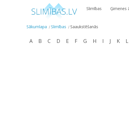
Slimības
Ģimenes ā
Sākumlapa
Slimības
Saaukstēšanās
A
B
C
D
E
F
G
H
I
J
K
L