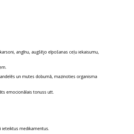
 karsoni, angīnu, augšējo elpošanas ceļu iekaisumu,
iem.
, mandelēs un mutes dobumā, mazinoties organisma
nāts emocionālais tonuss utt.
vai ieteiktus medikamentus.