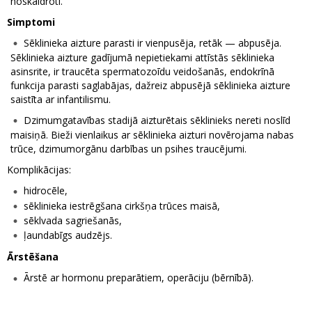
noskaidroti.
Simptomi
Sēklinieka aizture parasti ir vienpusēja, retāk — abpusēja.
Sēklinieka aizture gadījumā nepietiekami attīstās sēklinieka
asinsrite, ir traucēta spermatozoīdu veidošanās, endokrīnā
funkcija parasti saglabājas, dažreiz abpusējā sēklinieka aizture
saistīta ar infantilismu.
Dzimumgatavības stadijā aizturētais sēklinieks nereti noslīd
maisiņā. Bieži vienlaikus ar sēklinieka aizturi novērojama nabas
trūce, dzimumorgānu darbības un psihes traucējumi.
Komplikācijas:
hidrocēle,
sēklinieka iestrēgšana cirkšņa trūces maisā,
sēklvada sagriešanās,
ļaundabīgs audzējs.
Ārstēšana
Ārstē ar hormonu preparātiem, operāciju (bērnībā).