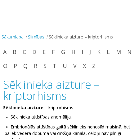
Sākumlapa
Slimības
Sēklinieka aizture – kriptorhisms
A
B
C
D
E
F
G
H
I
J
K
L
M
N
O
P
Q
R
S
T
U
V
X
Z
Sēklinieka aizture –
kriptorhisms
Sēklinieka aizture
– kriptorhisms
Sēklinieka attīstības anomālija.
Embrionālās attīstības gaitā sēklinieks nenoslīd maisiņā, bet
paliek vēdera dobumā vai cirkšņa kanālā, cēloņi nav pilnīgi