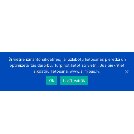
Šī vietne izmanto sīkdatnes, lai uzlabotu lietošanas pieredzi un
optimizētu tās darbību. Turpinot lietot šo vietni, Jūs piekrītiet
sīkdatņu lietošanai www.slimibas.lv.
Ok
Lasīt vairāk
slimibas.lv
© 2026. Visas tiesības aizsargātas.