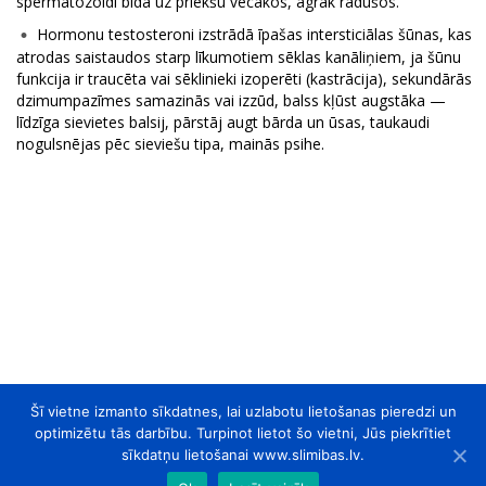
spermatozoīdi bīda uz priekšu vecākos, agrāk radušos.
Hormonu testosteroni izstrādā īpašas intersticiālas šūnas, kas
atrodas saistaudos starp līkumotiem sēklas kanāliņiem, ja šūnu
funkcija ir traucēta vai sēklinieki izoperēti (kastrācija), sekundārās
dzimumpazīmes samazinās vai izzūd, balss kļūst augstāka —
līdzīga sievietes balsij, pārstāj augt bārda un ūsas, taukaudi
nogulsnējas pēc sieviešu tipa, mainās psihe.
Šī vietne izmanto sīkdatnes, lai uzlabotu lietošanas pieredzi un
optimizētu tās darbību. Turpinot lietot šo vietni, Jūs piekrītiet
sīkdatņu lietošanai www.slimibas.lv.