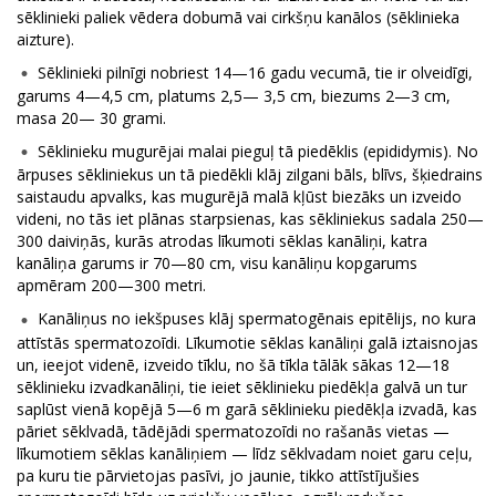
sēklinieki paliek vēdera dobumā vai cirkšņu kanālos (sēklinieka
aizture).
Sēklinieki pilnīgi nobriest 14—16 gadu vecumā, tie ir olveidīgi,
garums 4—4,5 cm, platums 2,5— 3,5 cm, biezums 2—3 cm,
masa 20— 30 grami.
Sēklinieku mugurējai malai pieguļ tā piedēklis (epididymis). No
ārpuses sēkliniekus un tā piedēkli klāj zilgani bāls, blīvs, šķiedrains
saistaudu apvalks, kas mugurējā malā kļūst biezāks un izveido
videni, no tās iet plānas starpsienas, kas sēkliniekus sadala 250—
300 daiviņās, kurās atrodas līkumoti sēklas kanāliņi, katra
kanāliņa garums ir 70—80 cm, visu kanāliņu kopgarums
apmēram 200—300 metri.
Kanāliņus no iekšpuses klāj spermatogēnais epitēlijs, no kura
attīstās spermatozoīdi. Līkumotie sēklas kanāliņi galā iztaisnojas
un, ieejot videnē, izveido tīklu, no šā tīkla tālāk sākas 12—18
sēklinieku izvadkanāliņi, tie ieiet sēklinieku piedēkļa galvā un tur
saplūst vienā kopējā 5—6 m garā sēklinieku piedēkļa izvadā, kas
pāriet sēklvadā, tādējādi spermatozoīdi no rašanās vietas —
līkumotiem sēklas kanāliņiem — līdz sēklvadam noiet garu ceļu,
pa kuru tie pārvietojas pasīvi, jo jaunie, tikko attīstījušies