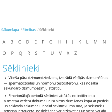
Sākumlapa
Slimības
Sēklinieki
A
B
C
D
E
F
G
H
I
J
K
L
M
N
O
P
Q
R
S
T
U
V
X
Z
Sēklinieki
Vīrieša pāra dzimumdziedzeris, izstrādā vīrišķās dzimumšūnas
— spermatozoīdus un hormonu testosteronu, kas nosaka
sekundāro dzimumpazīmju attīstību.
Embrionālajā periodā sēklinieki attīstās no indiferenta
aizmetņa vēdera dobumā un īsi pirms dzimšanas kopā ar piedēkli
un sēklvada sākumdaļu noslīd sēklinieku maisiņā, ja sēklinieku
attīstība ir traucēta, noslīdēšana var aizkavēties un viens vai abi