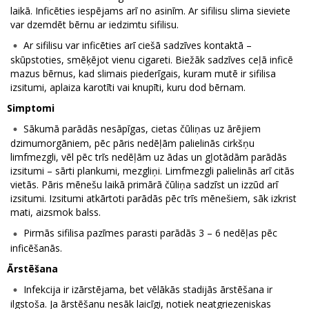
laikā. Inficēties iespējams arī no asinīm. Ar sifilisu slima sieviete
var dzemdēt bērnu ar iedzimtu sifilisu.
Ar sifilisu var inficēties arī ciešā sadzīves kontaktā –
skūpstoties, smēķējot vienu cigareti. Biežāk sadzīves ceļā inficē
mazus bērnus, kad slimais piederīgais, kuram mutē ir sifilisa
izsitumi, aplaiza karotīti vai knupīti, kuru dod bērnam.
Simptomi
Sākumā parādās nesāpīgas, cietas čūliņas uz ārējiem
dzimumorgāniem, pēc pāris nedēļām palielinās cirkšņu
limfmezgli, vēl pēc trīs nedēļām uz ādas un gļotādām parādās
izsitumi – sārti plankumi, mezgliņi. Limfmezgli palielinās arī citās
vietās. Pāris mēnešu laikā primārā čūliņa sadzīst un izzūd arī
izsitumi. Izsitumi atkārtoti parādās pēc trīs mēnešiem, sāk izkrist
mati, aizsmok balss.
Pirmās sifilisa pazīmes parasti parādās 3 – 6 nedēļas pēc
inficēšanās.
Ārstēšana
Infekcija ir izārstējama, bet vēlākās stadijās ārstēšana ir
ilgstoša. Ja ārstēšanu nesāk laicīgi, notiek neatgriezeniskas