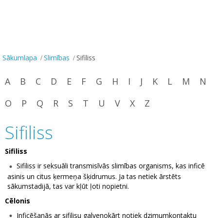
Sākumlapa
Slimības
Sifiliss
A
B
C
D
E
F
G
H
I
J
K
L
M
N
O
P
Q
R
S
T
U
V
X
Z
Sifiliss
Sifiliss
Sifiliss ir seksuāli transmisīvās slimības organisms, kas inficē
asinis un citus ķermeņa šķidrumus. Ja tas netiek ārstēts
sākumstadijā, tas var kļūt ļoti nopietni.
Cēlonis
Inficēšanās ar sifilisu galvenokārt notiek dzimumkontaktu