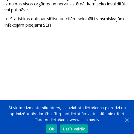
izmaiņas visos orgānos un nervu sistēmā, kam seko invaliditāte
vai pat nāve.
Statistikas dati par sifilisu un citām seksuāli transmisīvajām
infekcijām pieejami ŠEIT.
Šī vietne izmanto sīkdatnes, lai uzlabotu lietošanas pieredzi un
optimizētu tās darbību. Turpinot lietot šo vietni, Jūs piekrītiet
sīkdatņu lietošanai www.slimibas.lv.
Ok
Lasīt vairāk