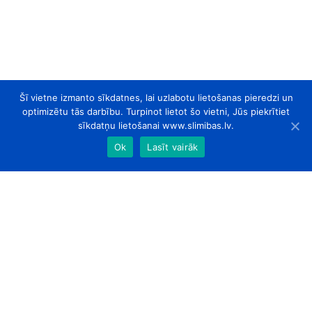
Šī vietne izmanto sīkdatnes, lai uzlabotu lietošanas pieredzi un
optimizētu tās darbību. Turpinot lietot šo vietni, Jūs piekrītiet
sīkdatņu lietošanai www.slimibas.lv.
Ok
Lasīt vairāk
slimibas.lv
© 2026. Visas tiesības aizsargātas.
Par Mums
Kontakti