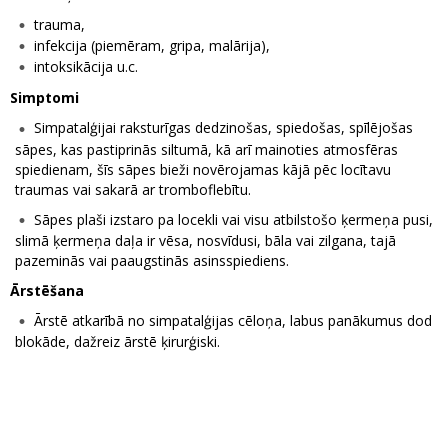
trauma,
infekcija (piemēram, gripa, malārija),
intoksikācija u.c.
Simptomi
Simpatalģijai raksturīgas dedzinošas, spiedošas, spīlējošas
sāpes, kas pastiprinās siltumā, kā arī mainoties atmosfēras
spiedienam, šīs sāpes bieži novērojamas kājā pēc locītavu
traumas vai sakarā ar tromboflebītu.
Sāpes plaši izstaro pa locekli vai visu atbilstošo ķermeņa pusi,
slimā ķermeņa daļa ir vēsa, nosvīdusi, bāla vai zilgana, tajā
pazeminās vai paaugstinās asinsspiediens.
Ārstēšana
Ārstē atkarībā no simpatalģijas cēloņa, labus panākumus dod
blokāde, dažreiz ārstē ķirurģiski.