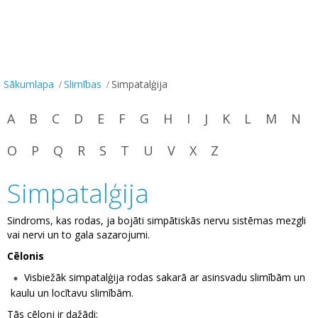
Sākumlapa
Slimības
Simpatalģija
A
B
C
D
E
F
G
H
I
J
K
L
M
N
O
P
Q
R
S
T
U
V
X
Z
Simpatalģija
Sindroms, kas rodas, ja bojāti simpātiskās nervu sistēmas mezgli
vai nervi un to gala sazarojumi.
Cēlonis
Visbiežāk simpatalģija rodas sakarā ar asinsvadu slimībām un
kaulu un locītavu slimībām.
Tās cēloņi ir dažādi: