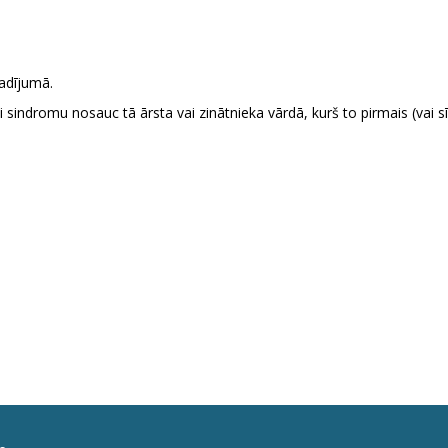
adījumā.
ti sindromu nosauc tā ārsta vai zinātnieka vārdā, kurš to pirmais (vai 