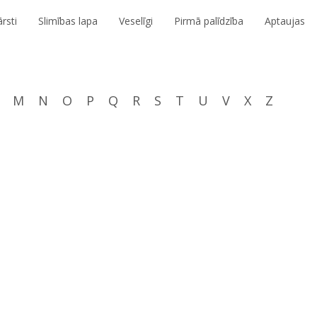
rsti
Slimības lapa
Veselīgi
Pirmā palīdzība
Aptaujas
M
N
O
P
Q
R
S
T
U
V
X
Z