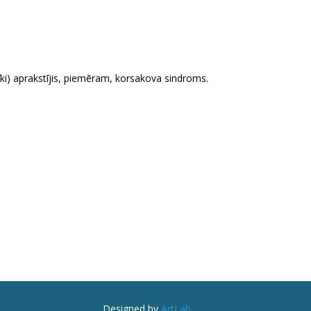
sīki) aprakstījis, piemēram, korsakova sindroms.
Designed by
ArtLab