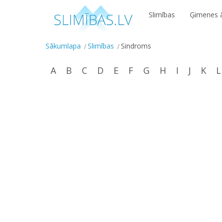
Slimības
Ģimenes ā
Sākumlapa
Slimības
Sindroms
A
B
C
D
E
F
G
H
I
J
K
L