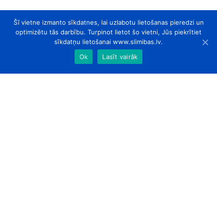
Šī vietne izmanto sīkdatnes, lai uzlabotu lietošanas pieredzi un
optimizētu tās darbību. Turpinot lietot šo vietni, Jūs piekrītiet
sīkdatņu lietošanai www.slimibas.lv.
Ok
Lasīt vairāk
slimibas.lv
© 2026. Visas tiesības aizsargātas.
Par Mums
Kontakti
Sadarbības partneri
Designed by
ArtLab