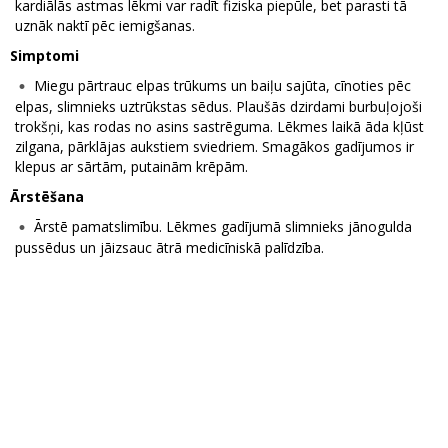
kardiālās astmas lēkmi var radīt fiziska piepūle, bet parasti tā
uznāk naktī pēc iemigšanas.
Simptomi
Miegu pārtrauc elpas trūkums un baiļu sajūta, cīnoties pēc
elpas, slimnieks uztrūkstas sēdus. Plaušās dzirdami burbuļojoši
trokšņi, kas rodas no asins sastrēguma. Lēkmes laikā āda kļūst
zilgana, pārklājas aukstiem sviedriem. Smagākos gadījumos ir
klepus ar sārtām, putainām krēpām.
Ārstēšana
Ārstē pamatslimību. Lēkmes gadījumā slimnieks jānogulda
pussēdus un jāizsauc ātrā medicīniskā palīdzība.