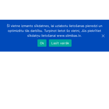
Šī vietne izmanto sīkdatnes, lai uzlabotu lietošanas pieredzi un
optimizētu tās darbību. Turpinot lietot šo vietni, Jūs piekrītiet
sīkdatņu lietošanai www.slimibas.lv.
Ok
Lasīt vairāk
slimibas.lv
© 2026. Visas tiesības aizsargātas.
Par Mums
Kontakti
Sadarbības partneri