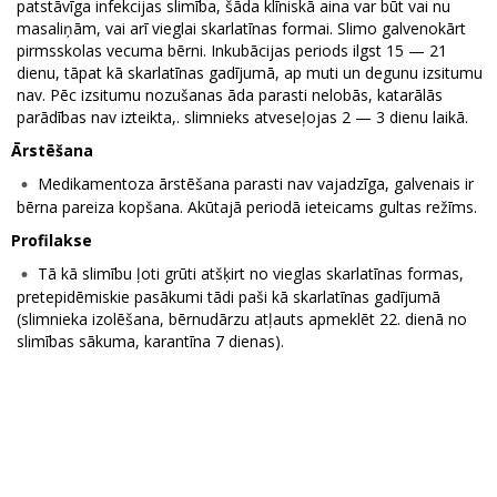
patstāvīga infekcijas slimība, šāda klīniskā aina var būt vai nu
masaliņām, vai arī vieglai skarlatīnas formai. Slimo galvenokārt
pirmsskolas vecuma bērni. Inkubācijas periods ilgst 15 — 21
dienu, tāpat kā skarlatīnas gadījumā, ap muti un degunu izsitumu
nav. Pēc izsitumu nozušanas āda parasti nelobās, katarālās
parādības nav izteikta,. slimnieks atveseļojas 2 — 3 dienu laikā.
Ārstēšana
Medikamentoza ārstēšana parasti nav vajadzīga, galvenais ir
bērna pareiza kopšana. Akūtajā periodā ieteicams gultas režīms.
Profilakse
Tā kā slimību ļoti grūti atšķirt no vieglas skarlatīnas formas,
pretepidēmiskie pasākumi tādi paši kā skarlatīnas gadījumā
(slimnieka izolēšana, bērnudārzu atļauts apmeklēt 22. dienā no
slimības sākuma, karantīna 7 dienas).