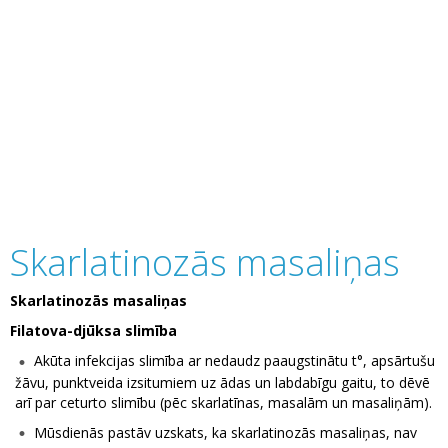
Skarlatinozās masaliņas
Skarlatinozās masaliņas
Filatova-djūksa slimība
Akūta infekcijas slimība ar nedaudz paaugstinātu t°, apsārtušu
žāvu, punktveida izsitumiem uz ādas un labdabīgu gaitu, to dēvē
arī par ceturto slimību (pēc skarlatīnas, masalām un masaliņām).
Mūsdienās pastāv uzskats, ka skarlatinozās masaliņas, nav