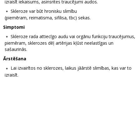
izraisīt iekaisums, asinsrites traucējumi audos.
Skleroze var būt hronisku slimību
(piemēram, reimatisma, sifilisa, tbc) sekas.
Simptomi
Skleroze rada attiecīgo audu vai orgānu funkciju traucējumus,
piemēram, sklerozes dēļ artērijas kļūst neelastīgas un
sašaurinās.
Ārstēšana
Lai izvairītos no sklerozes, laikus jāārstē slimības, kas var to
izraisīt.