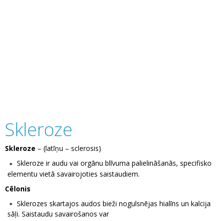
Skleroze
Skleroze
– (latīņu – sclerosis)
Skleroze ir audu vai orgānu blīvuma palielināšanās, specifisko
elementu vietā savairojoties saistaudiem.
Cēlonis
Sklerozes skartajos audos bieži nogulsnējas hialīns un kalcija
sāļi. Saistaudu savairošanos var