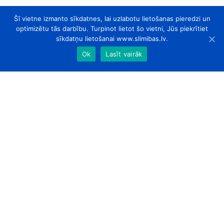
Šī vietne izmanto sīkdatnes, lai uzlabotu lietošanas pieredzi un
optimizētu tās darbību. Turpinot lietot šo vietni, Jūs piekrītiet
sīkdatņu lietošanai www.slimibas.lv.
Ok
Lasīt vairāk
slimibas.lv
© 2026. Visas tiesības aizsargātas.
Par Mums
Kontakti
Sadarbības partneri
Designed by
ArtLab