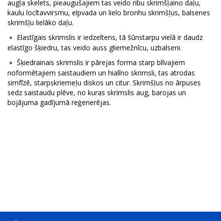
augļa skelets, pieaugušajiem tas veido ribu skrimšļaino daļu,
kaulu locītavvirsmu, elpvada un lielo bronhu skrimšļus, balsenes
skrimšļu lielāko daļu.
Elastīgais skrimslis ir iedzeltens, tā šūnstarpu vielā ir daudz
elastīgo šķiedru, tas veido auss gliemežnīcu, uzbalseni.
Šķiedrainais skrimslis ir pārejas forma starp blīvajiem
noformētajiem saistaudiem un hialīno skrimsli, tas atrodas
simfīzē, starpskriemeļu diskos un citur. Skrimšļus no ārpuses
sedz saistaudu plēve, no kuras skrimslis aug, barojas un
bojājuma gadījumā reģenerējas.