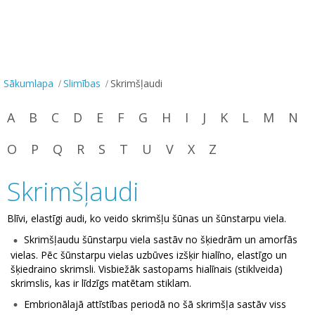
Sākumlapa
Slimības
Skrimšļaudi
A
B
C
D
E
F
G
H
I
J
K
L
M
N
O
P
Q
R
S
T
U
V
X
Z
Skrimšļaudi
Blīvi, elastīgi audi, ko veido skrimšļu šūnas un šūnstarpu viela.
Skrimšļaudu šūnstarpu viela sastāv no šķiedrām un amorfās
vielas. Pēc šūnstarpu vielas uzbūves izšķir hialīno, elastīgo un
šķiedraino skrimsli. Visbiežāk sastopams hialīnais (stiklveida)
skrimslis, kas ir līdzīgs matētam stiklam.
Embrionālajā attīstības periodā no šā skrimšļa sastāv viss