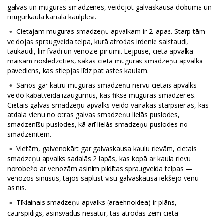
galvas un muguras smadzenes, veidojot galvaskausa dobuma un
mugurkaula kanāla kaulplēvi.
Cietajam muguras smadzeņu apvalkam ir 2 lapas. Starp tām
veidojas spraugveida telpa, kurā atrodas irdenie saistaudi,
taukaudi, limfvadi un venozie pinumi. Lejpusē, cietā apvalka
maisam noslēdzoties, sākas cietā muguras smadzeņu apvalka
pavediens, kas stiepjas līdz pat astes kaulam.
Sānos gar katru muguras smadzeņu nervu cietais apvalks
veido kabatveida izaugumus, kas fiksē muguras smadzenes.
Cietais galvas smadzeņu apvalks veido vairākas starpsienas, kas
atdala vienu no otras galvas smadzeņu lielās puslodes,
smadzenīšu puslodes, kā arī lielās smadzeņu puslodes no
smadzenītēm.
Vietām, galvenokārt gar galvaskausa kaulu rievām, cietais
smadzeņu apvalks sadalās 2 lapās, kas kopā ar kaula rievu
norobežo ar venozām asinīm pildītas spraugveida telpas —
venozos sinusus, tajos saplūst visu galvaskausa iekšējo vēnu
asinis.
Tīklainais smadzeņu apvalks (araehnoidea) ir plāns,
caurspīdīgs, asinsvadus nesatur, tas atrodas zem cietā