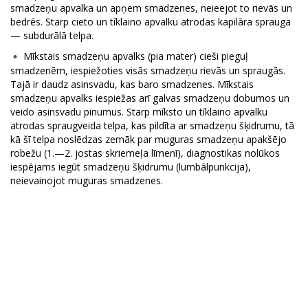
smadzeņu apvalka un apņem smadzenes, neieejot to rievās un
bedrēs. Starp cieto un tīklaino apvalku atrodas kapilāra sprauga
— subdurālā telpa.
Mīkstais smadzeņu apvalks (pia mater) cieši pieguļ
smadzenēm, iespiežoties visās smadzeņu rievās un spraugās.
Tajā ir daudz asinsvadu, kas baro smadzenes. Mīkstais
smadzeņu apvalks iespiežas arī galvas smadzeņu dobumos un
veido asinsvadu pinumus. Starp mīksto un tīklaino apvalku
atrodas spraugveida telpa, kas pildīta ar smadzeņu šķidrumu, tā
kā šī telpa noslēdzas zemāk par muguras smadzeņu apakšējo
robežu (1.—2. jostas skriemeļa līmenī), diagnostikas nolūkos
iespējams iegūt smadzeņu šķidrumu (lumbālpunkcija),
neievainojot muguras smadzenes.