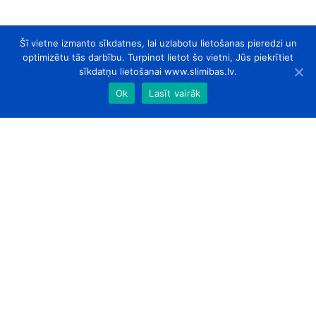
Šī vietne izmanto sīkdatnes, lai uzlabotu lietošanas pieredzi un
optimizētu tās darbību. Turpinot lietot šo vietni, Jūs piekrītiet
sīkdatņu lietošanai www.slimibas.lv.
Ok
Lasīt vairāk
slimibas.lv
© 2026. Visas tiesības aizsargātas.
Par Mums
Kontakti
Sadarbības partneri
Designed by
ArtLab