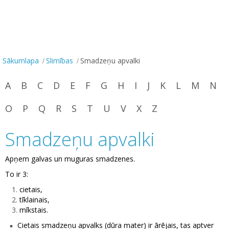
Sākumlapa
Slimības
Smadzeņu apvalki
A
B
C
D
E
F
G
H
I
J
K
L
M
N
O
P
Q
R
S
T
U
V
X
Z
Smadzeņu apvalki
Apņem galvas un muguras smadzenes.
To ir 3:
cietais,
tīklainais,
mīkstais.
Cietais smadzeņu apvalks (dūra mater) ir ārējais, tas aptver