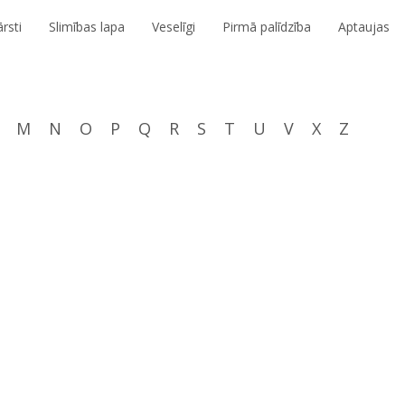
rsti
Slimības lapa
Veselīgi
Pirmā palīdzība
Aptaujas
M
N
O
P
Q
R
S
T
U
V
X
Z