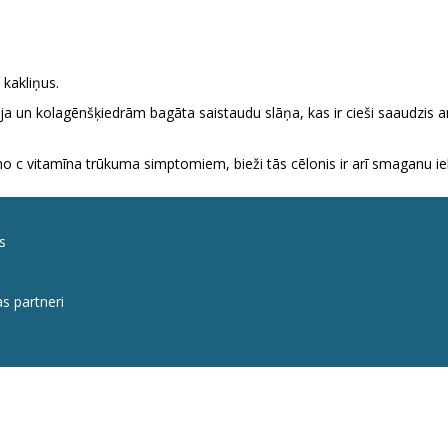
kakliņus.
ja un kolagēnšķiedrām bagāta saistaudu slāņa, kas ir cieši saaudzis 
 c vitamīna trūkuma simptomiem, bieži tās cēlonis ir arī smaganu i
s
s partneri