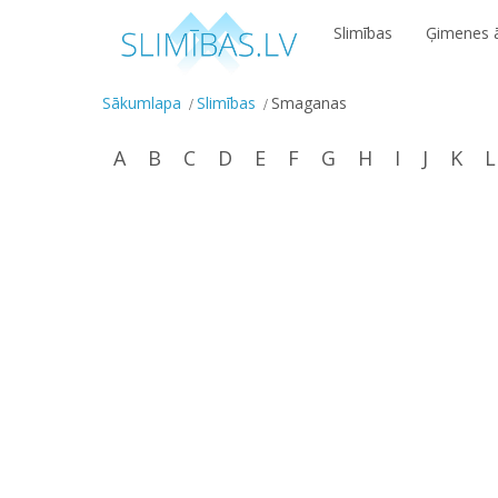
Slimības
Ģimenes ā
Sākumlapa
Slimības
Smaganas
A
B
C
D
E
F
G
H
I
J
K
L