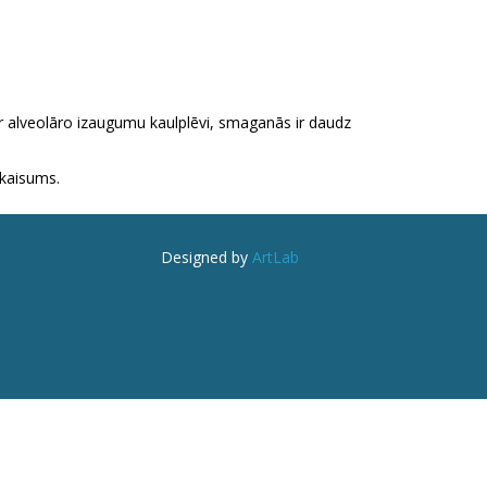
ar alveolāro izaugumu kaulplēvi, smaganās ir daudz
ekaisums.
Designed by
ArtLab