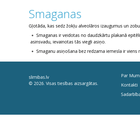
Smaganas
Gļotāda, kas sedz žokļu alveolāros izaugumus un zobu 
Smaganas ir veidotas no daudzkārtu plakanā epitēli
asinsvadu, ievainotas tās viegli asiņo.
Smaganu asiņošana bez redzama iemesla ir viens no
Par Mum
slimibas.lv
© 2026. Visas tiesības aizsargātas.
Kontakti
Sadarbība