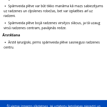
Spārnveida plēve var būt tikko manāma kā mazs sabiezējums
uz radzenes un cīpslenes robežas, bet var izplatīties arī uz
radzeni.
Spārnveida plēve bojā radzenes virsējos slāņus, ja tā uzaug
virsū radzenes centram, pavājinās redze.
Ārstēšana
Ārstē ķirurģiski, pirms spārnveida plēve sasniegusi radzenes
centru.
Šī vietne izmanto sīkdatnes, lai uzlabotu lietošanas pieredzi un