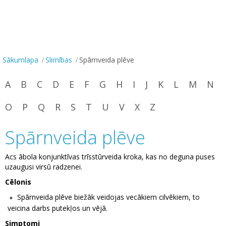
Sākumlapa
Slimības
Spārnveida plēve
A
B
C
D
E
F
G
H
I
J
K
L
M
N
O
P
Q
R
S
T
U
V
X
Z
Spārnveida plēve
Acs ābola konjunktīvas trīsstūrveida kroka, kas no deguna puses
uzaugusi virsū radzenei.
Cēlonis
Spārnveida plēve biežāk veidojas vecākiem cilvēkiem, to
veicina darbs putekļos un vējā.
Simptomi