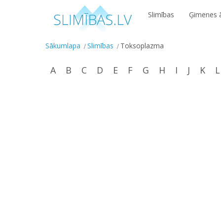
Slimības
Ģimenes ā
Sākumlapa
Slimības
Toksoplazma
A
B
C
D
E
F
G
H
I
J
K
L