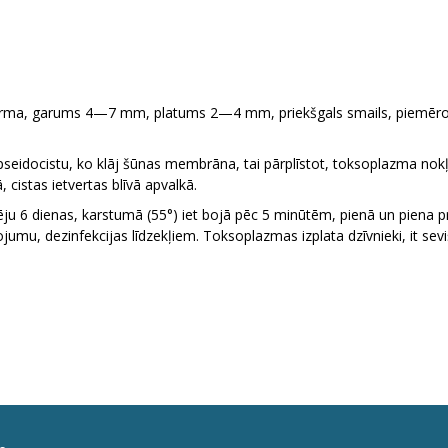
orma, garums 4—7 mm, platums 2—4 mm, priekšgals smails, piemērots 
seidocistu, ko klāj šūnas membrāna, tai pārplīstot, toksoplazma nokļ
istas ietvertas blīvā apvalkā.
ju 6 dienas, karstumā (55°) iet bojā pēc 5 minūtēm, pienā un piena 
jumu, dezinfekcijas līdzekļiem. Toksoplazmas izplata dzīvnieki, it seviš