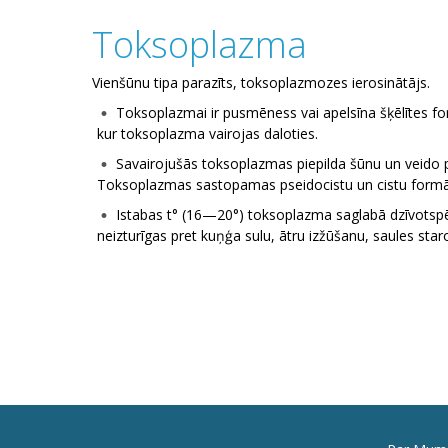
Toksoplazma
Vienšūnu tipa parazīts, toksoplazmozes ierosinātājs.
Toksoplazmai ir pusmēness vai apelsīna šķēlītes f
kur toksoplazma vairojas daloties.
Savairojušās toksoplazmas piepilda šūnu un veido p
Toksoplazmas sastopamas pseidocistu un cistu formā, c
Istabas t° (16—20°) toksoplazma saglabā dzīvotspē
neizturīgas pret kuņģa sulu, ātru izžūšanu, saules staro