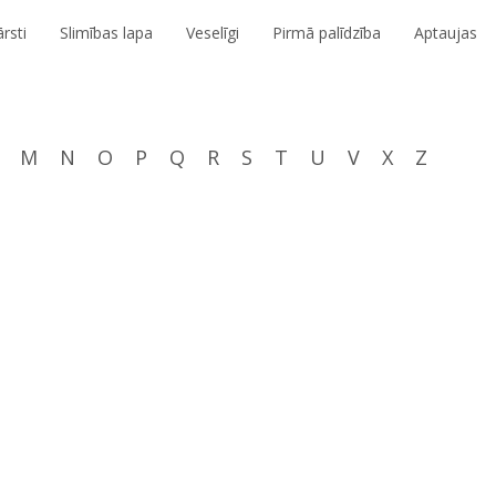
rsti
Slimības lapa
Veselīgi
Pirmā palīdzība
Aptaujas
M
N
O
P
Q
R
S
T
U
V
X
Z