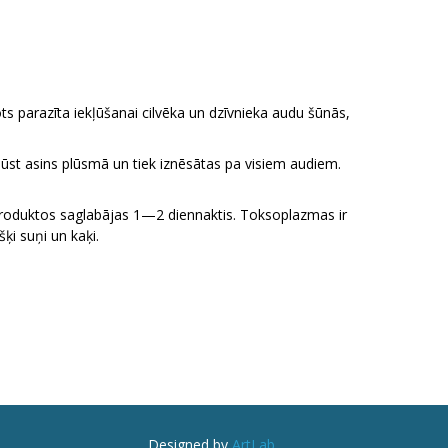
parazīta iekļūšanai cilvēka un dzīvnieka audu šūnās,
ūst asins plūsmā un tiek iznēsātas pa visiem audiem.
produktos saglabājas 1—2 diennaktis. Toksoplazmas ir
ķi suņi un kaķi.
Designed by
ArtLab