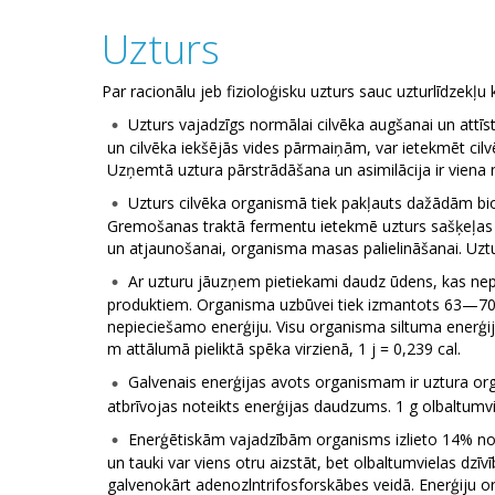
Uzturs
Par racionālu jeb fizioloģisku uzturs sauc uzturlīdze
Uzturs vajadzīgs normālai cilvēka augšanai un attī
un cilvēka iekšējās vides pārmaiņām, var ietekmēt cilv
Uzņemtā uztura pārstrādāšana un asimilācija ir viena 
Uzturs cilvēka organismā tiek pakļauts dažādām bio
Gremošanas traktā fermentu ietekmē uzturs sašķeļas l
un atjaunošanai, organisma masas palielināšanai. Uztur
Ar uzturu jāuzņem pietiekami daudz ūdens, kas nepi
produktiem. Organisma uzbūvei tiek izmantots 63—70%
nepieciešamo enerģiju. Visu organisma siltuma enerģija
m attālumā pieliktā spēka virzienā, 1 j = 0,239 cal.
Galvenais enerģijas avots organismam ir uztura orga
atbrīvojas noteikts enerģijas daudzums. 1 g olbaltumviel
Enerģētiskām vajadzībām organisms izlieto 14% no
un tauki var viens otru aizstāt, bet olbaltumvielas dz
galvenokārt adenozlntrifosforskābes veidā. Enerģiju 