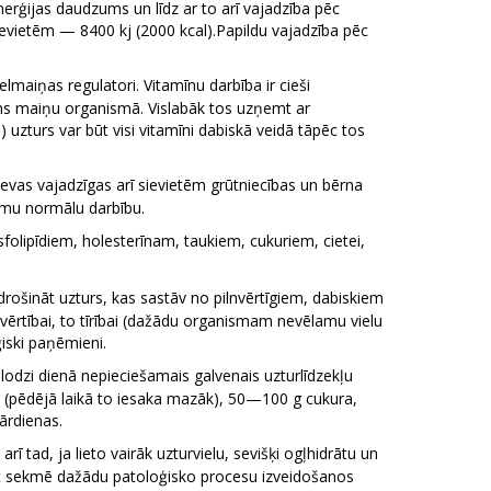
erģijas daudzums un līdz ar to arī vajadzība pēc
ievietēm — 8400 kj (2000 kcal).Papildu vajadzība pēc
maiņas regulatori. Vitamīnu darbība ir cieši
ūdens maiņu organismā. Vislabāk tos uzņemt ar
uzturs var būt visi vitamīni dabiskā veidā tāpēc tos
devas vajadzīgas arī sievietēm grūtniecības un bērna
tēmu normālu darbību.
lipīdiem, holesterīnam, taukiem, cukuriem, cietei,
odrošināt uzturs, kas sastāv no pilnvērtīgiem, dabiskiem
 vērtībai, to tīrībai (dažādu organismam nevēlamu vielu
iski paņēmieni.
lodzi dienā nepieciešamais galvenais uzturlīdzekļu
u (pēdējā laikā to iesaka mazāk), 50—100 g cukura,
ārdienas.
rī tad, ja lieto vairāk uzturvielu, sevišķi ogļhidrātu un
rt sekmē dažādu patoloģisko procesu izveidošanos