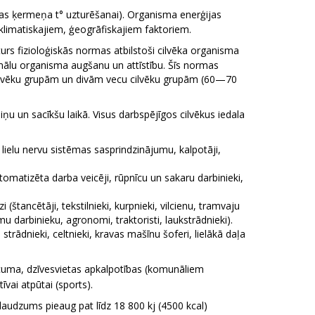
īgas ķermeņa t° uzturēšanai). Organisma enerģijas
klimatiskajiem, ģeogrāfiskajiem faktoriem.
rs fizioloģiskās normas atbilstoši cilvēka organisma
mālu organisma augšanu un attīstību. Šīs normas
ilvēku grupām un divām vecu cilvēku grupām (60—70
iņu un sacīkšu laikā. Visus darbspējīgos cilvēkus iedala
ar lielu nervu sistēmas sasprindzinājumu, kalpotāji,
utomatizēta darba veicēji, rūpnīcu un sakaru darbinieki,
(štancētāji, tekstilnieki, kurpnieki, vilcienu, tramvaju
u darbinieku, agronomi, traktoristi, laukstrādnieki).
strādnieki, celtnieki, kravas mašīnu šoferi, lielākā daļa
cuma, dzīvesvietas apkalpotības (komunāliem
vai atpūtai (sports).
 daudzums pieaug pat līdz 18 800 kj (4500 kcal)