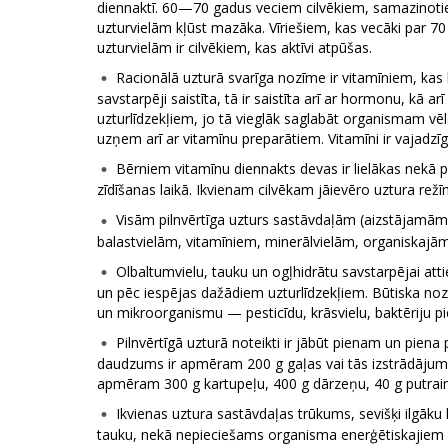
diennaktī. 60—70 gadus veciem cilvēkiem, samazinoties
uzturvielām kļūst mazāka. Vīriešiem, kas vecāki par 7
uzturvielām ir cilvēkiem, kas aktīvi atpūšas.
Racionālā uzturā svarīga nozīme ir vitamīniem, kas
savstarpēji saistīta, tā ir saistīta arī ar hormonu, kā
uzturlīdzekļiem, jo tā vieglāk saglabāt organismam vē
uzņem arī ar vitamīnu preparātiem. Vitamīni ir vajadz
Bērniem vitamīnu diennakts devas ir lielākas nekā p
zīdīšanas laikā. Ikvienam cilvēkam jāievēro uztura rež
Visām pilnvērtīga uzturs sastāvdaļām (aizstājamā
balastvielām, vitamīniem, minerālvielām, organiskajām
Olbaltumvielu, tauku un ogļhidrātu savstarpējai atti
un pēc iespējas dažādiem uzturlīdzekļiem. Būtiska nozīm
un mikroorganismu — pesticīdu, krāsvielu, baktēriju p
Pilnvērtīgā uzturā noteikti ir jābūt pienam un pien
daudzums ir apmēram 200 g gaļas vai tās izstrādājumu,
apmēram 300 g kartupeļu, 400 g dārzeņu, 40 g putraim
Ikvienas uztura sastāvdaļas trūkums, sevišķi ilgāku la
tauku, nekā nepieciešams organisma enerģētiskajiem 