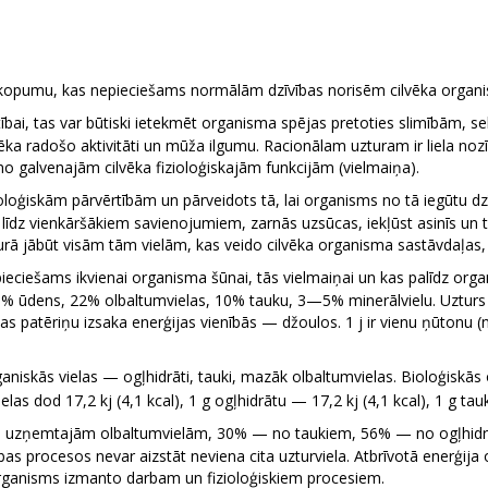
kļu kopumu, kas nepieciešams normālām dzīvības norisēm cilvēka organ
stībai, tas var būtiski ietekmēt organisma spējas pretoties slimībā
ēka radošo aktivitāti un mūža ilgumu. Racionālam uzturam ir liela noz
no galvenajām cilvēka fizioloģiskajām funkcijām (vielmaiņa).
loģiskām pārvērtībām un pārveidots tā, lai organisms no tā iegūtu dz
īdz vienkāršākiem savienojumiem, zarnās uzsūcas, iekļūst asinīs un 
ā jābūt visām tām vielām, kas veido cilvēka organisma sastāvdaļas, tās
eciešams ikvienai organisma šūnai, tās vielmaiņai un kas palīdz org
 ūdens, 22% olbaltumvielas, 10% tauku, 3—5% minerālvielu. Uzturs 
s patēriņu izsaka enerģijas vienībās — džoulos. 1 j ir vienu ņūtonu (n
niskās vielas — ogļhidrāti, tauki, mazāk olbaltumvielas. Bioloģiskās ok
as dod 17,2 kj (4,1 kcal), 1 g ogļhidrātu — 17,2 kj (4,1 kcal), 1 g tauk
 uzņemtajām olbaltumvielām, 30% — no taukiem, 56% — no ogļhidrāti
īvības procesos nevar aizstāt neviena cita uzturviela. Atbrīvotā enerģ
organisms izmanto darbam un fizioloģiskiem procesiem.