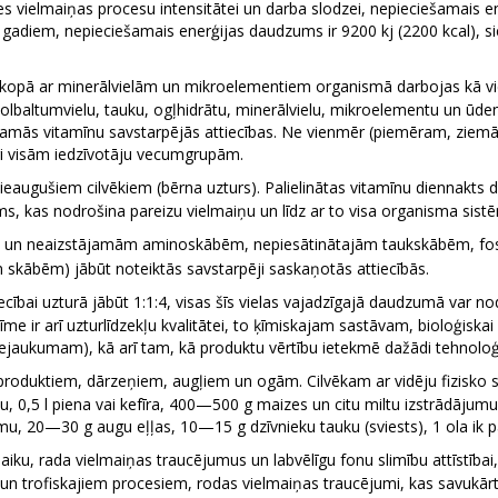
 vielmaiņas procesu intensitātei un darba slodzei, nepieciešamais en
0 gadiem, nepieciešamais enerģijas daudzums ir 9200 kj (2200 kcal), s
 kopā ar minerālvielām un mikroelementiem organismā darbojas kā viel
 arī olbaltumvielu, tauku, ogļhidrātu, minerālvielu, mikroelementu un 
lamās vitamīnu savstarpējās attiecības. Ne vienmēr (piemēram, ziemā) 
īgi visām iedzīvotāju vecumgrupām.
ieaugušiem cilvēkiem (bērna uzturs). Palielinātas vitamīnu diennakts 
īms, kas nodrošina pareizu vielmaiņu un līdz ar to visa organisma sis
m un neaizstājamām aminoskābēm, nepiesātinātajām taukskābēm, fosfo
 skābēm) jābūt noteiktās savstarpēji saskaņotās attiecībās.
ecībai uzturā jābūt 1:1:4, visas šīs vielas vajadzīgajā daudzumā var n
e ir arī uzturlīdzekļu kvalitātei, to ķīmiskajam sastāvam, bioloģiskai
iejaukumam), kā arī tam, kā produktu vērtību ietekmē dažādi tehnoloģ
a produktiem, dārzeņiem, augļiem un ogām. Cilvēkam ar vidēju fizisko s
 0,5 l piena vai kefīra, 400—500 g maizes un citu miltu izstrādājum
u, 20—30 g augu eļļas, 10—15 g dzīvnieku tauku (sviests), 1 ola ik p
iku, rada vielmaiņas traucējumus un labvēlīgu fonu slimību attīstībai, a
un trofiskajiem procesiem, rodas vielmaiņas traucējumi, kas savukā