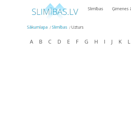
Slimības
Ģimenes ā
Sākumlapa
Slimības
Uzturs
A
B
C
D
E
F
G
H
I
J
K
L