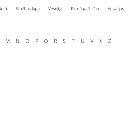
rsti
Slimības lapa
Veselīgi
Pirmā palīdzība
Aptaujas
M
N
O
P
Q
R
S
T
U
V
X
Z