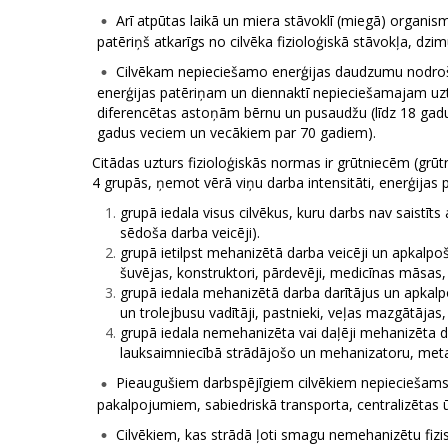
Arī atpūtas laikā un miera stāvoklī (miegā) organis
patēriņš atkarīgs no cilvēka fizioloģiskā stāvokļa, dz
Cilvēkam nepieciešamo enerģijas daudzumu nodrošina
enerģijas patēriņam un diennaktī nepieciešamajam uzt
diferencētas astoņām bērnu un pusaudžu (līdz 18 ga
gadus veciem un vecākiem par 70 gadiem).
Citādas uzturs fizioloģiskās normas ir grūtniecēm (grūtn
4 grupās, ņemot vērā viņu darba intensitāti, enerģijas 
grupā iedala visus cilvēkus, kuru darbs nav saistīts 
sēdoša darba veicēji).
grupā ietilpst mehanizētā darba veicēji un apkalpoša
šuvējas, konstruktori, pārdevēji, medicīnas māsas, 
grupā iedala mehanizētā darba darītājus un apkalpošan
un trolejbusu vadītāji, pastnieki, veļas mazgātājas
grupā iedala nemehanizēta vai daļēji mehanizēta darba
lauksaimniecībā strādājošo un mehanizatoru, metalur
Pieaugušiem darbspējīgiem cilvēkiem nepieciešams 
pakalpojumiem, sabiedriskā transporta, centralizētas ūd
Cilvēkiem, kas strādā ļoti smagu nemehanizētu fizisk