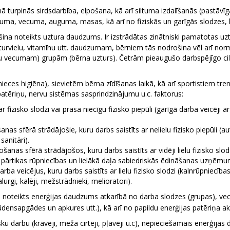
mā turpinās sirdsdarbība, elpošana, kā arī siltuma izdalīšanās (pastāv
imuma, vecuma, auguma, masas, kā arī no fiziskās un garīgās slodzes, 
 noteikts uztura daudzums. Ir izstrādātas zinātniski pamatotas uztu
urvielu, vitamīnu utt. daudzumam, bērniem tās nodrošina vēl arī nor
du vecumam) grupām (bērna uzturs). Četrām pieaugušo darbspējīgo c
ieces higiēna), sievietēm bērna zīdīšanas laikā, kā arī sportistiem tren
patēriņu, nervu sistēmas sasprindzinājumu u.c. faktorus:
ar fizisko slodzi vai prasa niecīgu fizisko piepūli (garīgā darba veicēji 
nas sfērā strādājošie, kuru darbs saistīts ar nelielu fizisko piepūli (a
sanitāri).
as sfērā strādājošos, kuru darbs saistīts ar vidēji lielu fizisko slodzi 
, pārtikas rūpniecības un lielākā daļa sabiedriskās ēdināšanas uzņēmum
 veicējus, kuru darbs saistīts ar lielu fizisko slodzi (kalnrūpniecības 
gi, kalēji, mežstrādnieki, melioratori).
noteikts enerģijas daudzums atkarībā no darba slodzes (grupas), ve
ensapgādes un apkures utt.), kā arī no papildu enerģijas patēriņa aktī
u darbu (krāvēji, meža cirtēji, pļāvēji u.c), nepieciešamais enerģijas