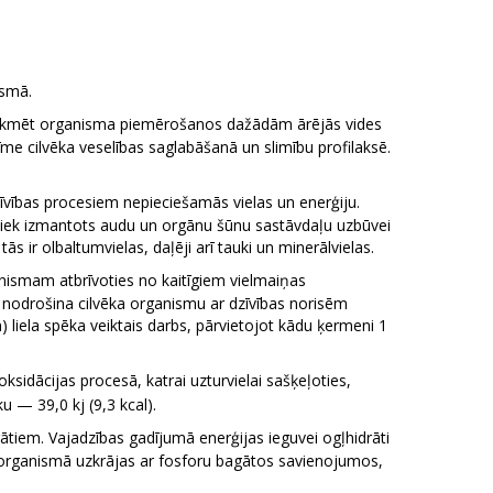
ismā.
m, sekmēt organisma piemērošanos dažādām ārējās vides
īme cilvēka veselības saglabāšanā un slimību profilaksē.
īvības procesiem nepieciešamās vielas un enerģiju.
tiek izmantots audu un orgānu šūnu sastāvdaļu uzbūvei
 ir olbaltumvielas, daļēji arī tauki un minerālvielas.
anismam atbrīvoties no kaitīgiem vielmaiņas
nodrošina cilvēka organismu ar dzīvības norisēm
) liela spēka veiktais darbs, pārvietojot kādu ķermeni 1
sidācijas procesā, katrai uzturvielai sašķeļoties,
u — 39,0 kj (9,3 kcal).
em. Vajadzības gadījumā enerģijas ieguvei ogļhidrāti
ija organismā uzkrājas ar fosforu bagātos savienojumos,