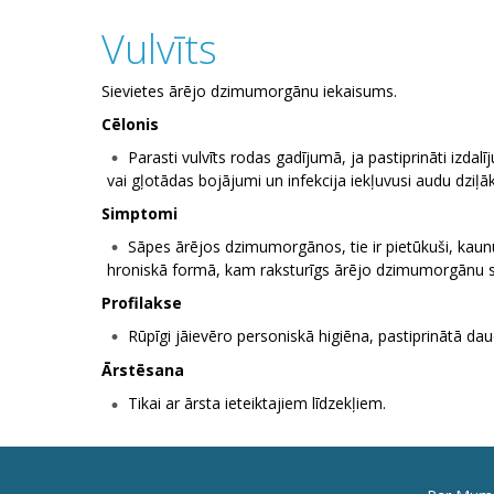
Vulvīts
Sievietes ārējo dzimumorgānu iekaisums.
Cēlonis
Parasti vulvīts rodas gadījumā, ja pastiprināti izd
vai gļotādas bojājumi un infekcija iekļuvusi audu dziļāk
Simptomi
Sāpes ārējos dzimumorgānos, tie ir pietūkuši, kaunu
hroniskā formā, kam raksturīgs ārējo dzimumorgānu sā
Profilakse
Rūpīgi jāievēro personiskā higiēna, pastiprinātā d
Ārstēsana
Tikai ar ārsta ieteiktajiem līdzekļiem.