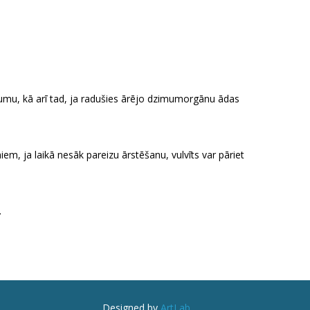
ājumu, kā arī tad, ja radušies ārējo dzimumorgānu ādas
m, ja laikā nesāk pareizu ārstēšanu, vulvīts var pāriet
.
Designed by
ArtLab