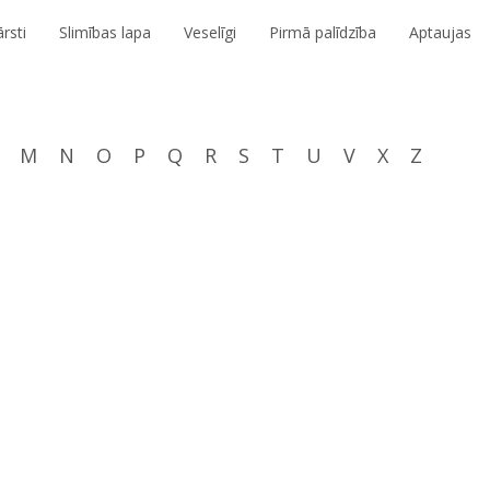
rsti
Slimības lapa
Veselīgi
Pirmā palīdzība
Aptaujas
M
N
O
P
Q
R
S
T
U
V
X
Z