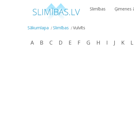
Slimības
Ģimenes ā
Sākumlapa
Slimības
Vulvīts
A
B
C
D
E
F
G
H
I
J
K
L