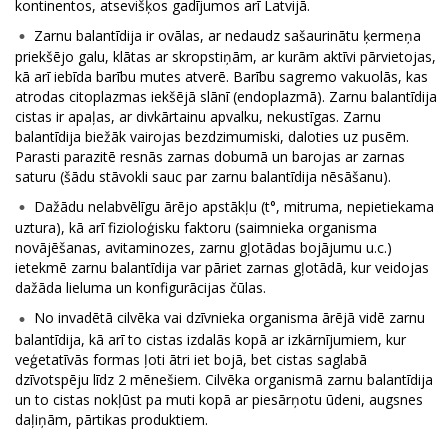
kontinentos, atsevišķos gadījumos arī Latvijā.
Zarnu balantīdija ir ovālas, ar nedaudz sašaurinātu ķermeņa
priekšējo galu, klātas ar skropstiņām, ar kurām aktīvi pārvietojas,
kā arī iebīda barību mutes atverē. Barību sagremo vakuolās, kas
atrodas citoplazmas iekšējā slānī (endoplazmā). Zarnu balantīdija
cistas ir apaļas, ar divkārtainu apvalku, nekustīgas. Zarnu
balantīdija biežāk vairojas bezdzimumiski, daloties uz pusēm.
Parasti parazitē resnās zarnas dobumā un barojas ar zarnas
saturu (šādu stāvokli sauc par zarnu balantīdija nēsāšanu).
Dažādu nelabvēlīgu ārējo apstākļu (t°, mitruma, nepietiekama
uztura), kā arī fizioloģisku faktoru (saimnieka organisma
novājēšanas, avitaminozes, zarnu gļotādas bojājumu u.c.)
ietekmē zarnu balantīdija var pāriet zarnas gļotādā, kur veidojas
dažāda lieluma un konfigurācijas čūlas.
No invadētā cilvēka vai dzīvnieka organisma ārējā vidē zarnu
balantīdija, kā arī to cistas izdalās kopā ar izkārnījumiem, kur
veģetatīvās formas ļoti ātri iet bojā, bet cistas saglabā
dzīvotspēju līdz 2 mēnešiem. Cilvēka organismā zarnu balantīdija
un to cistas nokļūst pa muti kopā ar piesārņotu ūdeni, augsnes
daļiņām, pārtikas produktiem.