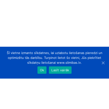
Šī vietne izmanto sīkdatnes, lai uzlabotu lietošanas pieredzi un
optimizētu tās darbību. Turpinot lietot šo vietni, Jūs piekrītiet
sīkdatņu lietošanai www.slimibas.lv.
Ok
Lasīt vairāk
slimibas.lv
© 2026. Visas tiesības aizsargātas.