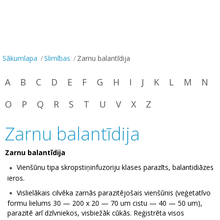
Sākumlapa
Slimības
Zarnu balantīdija
A
B
C
D
E
F
G
H
I
J
K
L
M
N
O
P
Q
R
S
T
U
V
X
Z
Zarnu balantīdija
Zarnu balantīdija
Vienšūnu tipa skropstiņinfuzoriju klases parazīts, balantidiāzes
ieros.
Vislielākais cilvēka zarnās parazitējošais vienšūnis (veģetatīvo
formu lielums 30 — 200 x 20 — 70 um cistu — 40 — 50 um),
parazitē arī dzīvniekos, visbiežāk cūkās. Reģistrēta visos