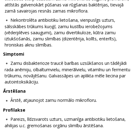
attīstās galvenokārt pūšanas vai rūgšanas baktērijas, tievajā
zarnā savairojas resnās zarnas mikroflora.
Nekontrolēta antibiotiku lietošana, vienpusīgs uzturs,
sālsskābes trūkums kuņģī, zarnu kustību ierobežojums
(vēderplēves saaugumi), zarnu divertikuloze, kūtra zarnu
iztukšošanās, zarnu slimības (dizentērija, kolīts, enterīts),
hroniskas aknu slimības.
Simptomi
Zarnu disbakterioze traucē barības uzsūkšanos un tādējādi
rada anēmiju, olbaltumvielu, minerālvielu, vitamīnu un fermentu
trūkumu, novājēšanu. Galvassāpes un aplikta mēle liecina par
autointoksikāciju.
Ārstēšana
Ārstē, atjaunojot zarnu normālo mikrofloru.
Profilakse
Pareizs, līdzsvarots uzturs, uzmanīga antibiotiku lietošana,
ahilijas u.c. gremošanas orgānu slimību ārstēšana.