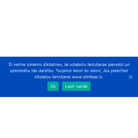
Šī vietne izmanto sīkdatnes, lai uzlabotu lietošanas pieredzi un
optimizētu tās darbību. Turpinot lietot šo vietni, Jūs piekrītiet
sīkdatņu lietošanai www.slimibas.lv.
Ok
Lasīt vairāk
slimibas.lv
© 2026. Visas tiesības aizsargātas.