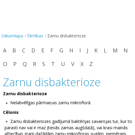
Sākumlapa
Slimības
Zarnu disbakterioze
A
B
C
D
E
F
G
H
I
J
K
L
M
N
O
P
Q
R
S
T
U
V
X
Z
Zarnu disbakterioze
Zarnu disbakterioze
Nelabvēlīgas pārmaiņas zarnu mikroflorā.
Cēlonis
Zarnu disbakteriozes gadījumā baktērijas savairojas tur, kur to
parasti nav vai ir maz (tievās zarnas augšdaļā), vai krasi mainās
attiecības starp dažādām zarnu mikrofloras sugām, piemēram,