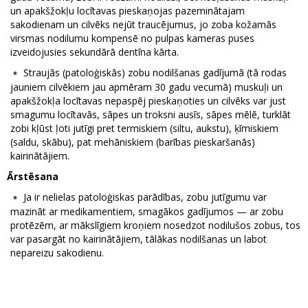
un apakšžokļu locītavas pieskaņojas pazeminātajam
sakodienam un cilvēks nejūt traucējumus, jo zoba kožamās
virsmas nodilumu kompensē no pulpas kameras puses
izveidojusies sekundārā dentīna kārta.
Straujās (patoloģiskās) zobu nodilšanas gadījumā (tā rodas
jauniem cilvēkiem jau apmēram 30 gadu vecumā) muskuļi un
apakšžokļa locītavas nepaspēj pieskaņoties un cilvēks var just
smagumu locītavās, sāpes un troksni ausīs, sāpes mēlē, turklāt
zobi kļūst ļoti jutīgi pret termiskiem (siltu, aukstu), ķīmiskiem
(saldu, skābu), pat mehāniskiem (barības pieskaršanās)
kairinātājiem.
Ārstēsana
Ja ir nelielas patoloģiskas parādības, zobu jutīgumu var
mazināt ar medikamentiem, smagākos gadījumos — ar zobu
protēzēm, ar mākslīgiem kroņiem nosedzot nodilušos zobus, tos
var pasargāt no kairinātājiem, tālākas nodilšanas un labot
nepareizu sakodienu.