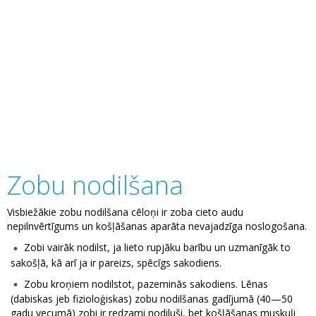
Zobu nodilšana
Visbiežākie zobu nodilšana cēloņi ir zoba cieto audu
nepilnvērtīgums un košļāšanas aparāta nevajadzīga noslogošana.
Zobi vairāk nodilst, ja lieto rupjāku barību un uzmanīgāk to
sakošļā, kā arī ja ir pareizs, spēcīgs sakodiens.
Zobu kroņiem nodilstot, pazeminās sakodiens. Lēnas
(dabiskas jeb fizioloģiskas) zobu nodilšanas gadījumā (40—50
gadu vecumā) zobi ir redzami nodiluši, bet košļāšanas muskuļi