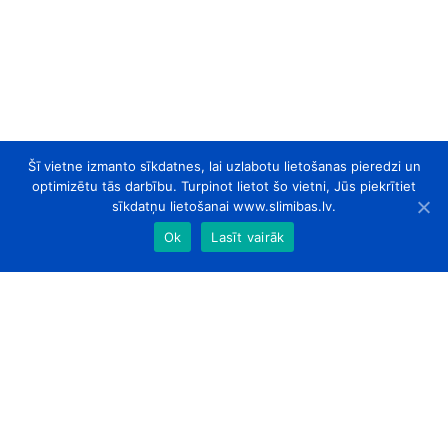
Šī vietne izmanto sīkdatnes, lai uzlabotu lietošanas pieredzi un
optimizētu tās darbību. Turpinot lietot šo vietni, Jūs piekrītiet
sīkdatņu lietošanai www.slimibas.lv.
Ok
Lasīt vairāk
slimibas.lv
© 2026. Visas tiesības aizsargātas.
Par Mums
Kontakti