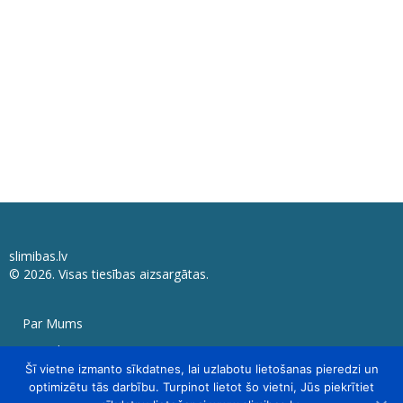
slimibas.lv
© 2026. Visas tiesības aizsargātas.
Par Mums
Kontakti
Šī vietne izmanto sīkdatnes, lai uzlabotu lietošanas pieredzi un
Sadarbības partneri
optimizētu tās darbību. Turpinot lietot šo vietni, Jūs piekrītiet