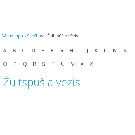
Sākumlapa
Slimības
Žultspūšļa vēzis
A
B
C
D
E
F
G
H
I
J
K
L
M
N
O
P
Q
R
S
T
U
V
X
Z
Žultspūšļa vēzis